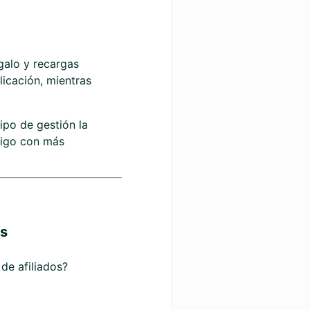
egalo y recargas
licación, mientras
ipo de gestión la
tigo con más
os
 de afiliados?