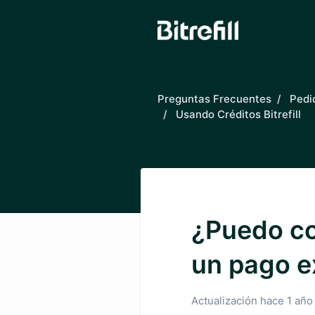
Saltar al contenido principal
Preguntas Frecuentes
Pedi
Usando Créditos Bitrefill
¿Puedo co
un pago ex
Actualización
hace 1 año