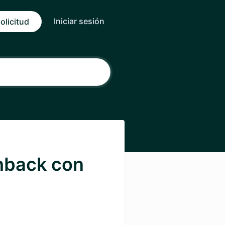
Iniciar sesión
olicitud
hback con