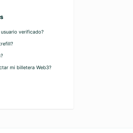
os
usuario verificado?
efill?
a?
ctar mi billetera Web3?