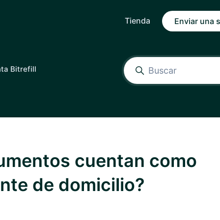
Tienda
Enviar una s
a Bitrefill
umentos cuentan como
te de domicilio?