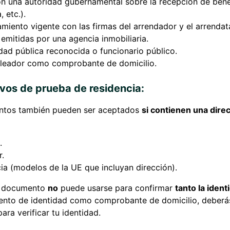
 una autoridad gubernamental sobre la recepción de benef
 etc.).
miento vigente con las firmas del arrendador y el arrendata
 emitidas por una agencia inmobiliaria.
dad pública reconocida o funcionario público.
pleador como comprobante de domicilio.
ivos de prueba de residencia:
ntos también pueden ser aceptados
si contienen una dire
.
r.
ia (modelos de la UE que incluyan dirección).
 documento
no
puede usarse para confirmar
tanto la ident
ento de identidad como comprobante de domicilio, deberá
para verificar tu identidad.