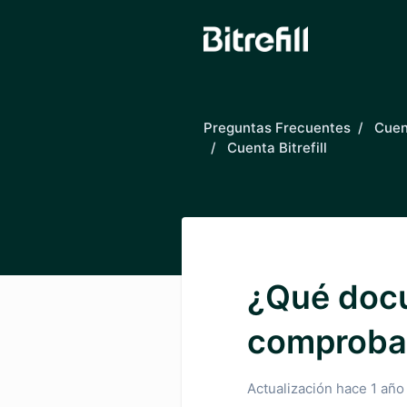
Saltar al contenido principal
Preguntas Frecuentes
Cuent
Cuenta Bitrefill
¿Qué doc
comproban
Actualización
hace 1 año