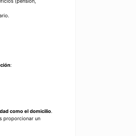
icios (pensión,
rio.
cción
:
idad como el domicilio
.
s proporcionar un