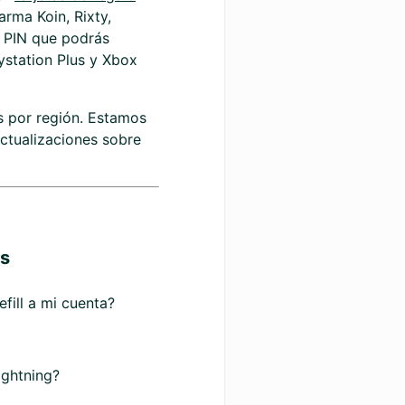
rma Koin, Rixty,
n PIN que podrás
ystation Plus y Xbox
 por región. Estamos
actualizaciones sobre
os
fill a mi cuenta?
ightning?