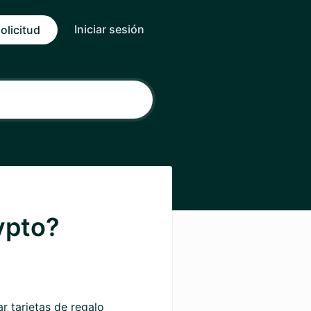
Iniciar sesión
olicitud
ypto?
rar
tarjetas de regalo