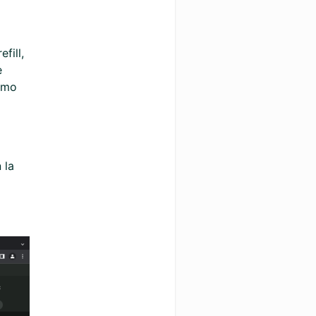
fill,
e
como
 la