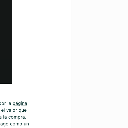
por la
página
 el valor que
 a la compra.
 pago como un