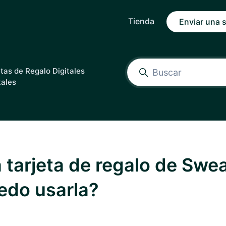
Tienda
Enviar una s
etas de Regalo Digitales
tales
 tarjeta de regalo de Swea
edo usarla?