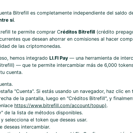
uenta Bitrefill es completamente independiente del saldo d
tre sí
.
refill te permite comprar C
réditos Bitrefill
(crédito prepago
ecurrentes que desean ahorrar en comisiones al hacer comp
lidad de las criptomonedas.
oceso, hemos integrado
LI.FI Pay
— una herramienta de inter
Bitrefill) — que te permite intercambiar más de 6,000 token
 tu cuenta.
uenta.
estaña "Cuenta". Si estás usando un navegador, haz clic en t
echa de la pantalla, luego en "Créditos Bitrefill", y finalme
 enlace
https://www.bitrefill.com/account/topup)
.
y" de la lista de métodos disponibles.
 y selecciona el token que deseas usar.
e deseas intercambiar.