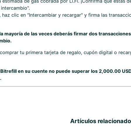
fa estimada de gas cobrada por Li.Fi. ¡Confirma que estás d
 intercambio".
 haz clic en "Intercambiar y recargar" y firma las transacc
a mayoría de las veces deberás firmar dos transacciones:
ambio.
 comprar tu primera tarjeta de regalo, cupón digital o reca
 Bitrefill en su cuente no puede superar los 2,000.00 US
.
Artículos relacionad