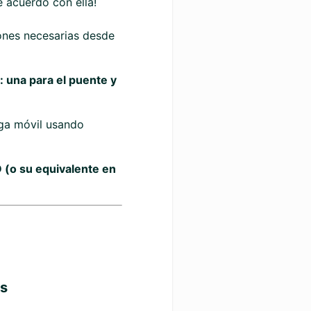
e acuerdo con ella!
iones necesarias desde
 una para el puente y
rga móvil usando
D (o su equivalente en
os