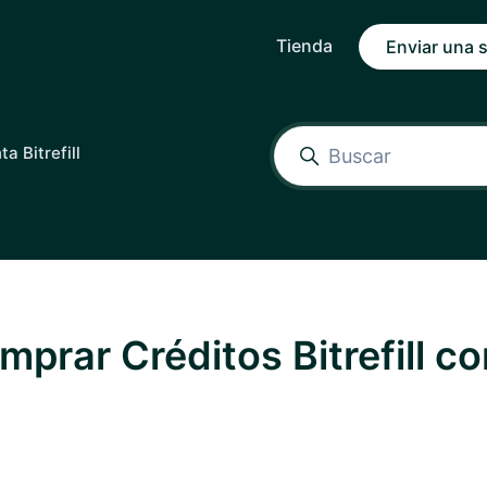
Tienda
Enviar una s
a Bitrefill
prar Créditos Bitrefill co